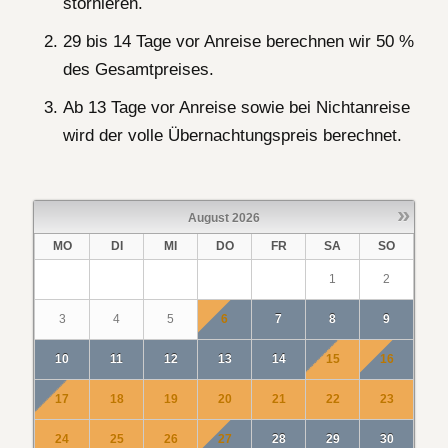
stornieren.
29 bis 14 Tage vor Anreise berechnen wir 50 %
des Gesamtpreises.
Ab 13 Tage vor Anreise sowie bei Nichtanreise
wird der volle Übernachtungspreis berechnet.
»
August
2026
MO
DI
MI
DO
FR
SA
SO
1
2
3
4
5
6
7
8
9
10
11
12
13
14
15
16
17
18
19
20
21
22
23
24
25
26
27
28
29
30